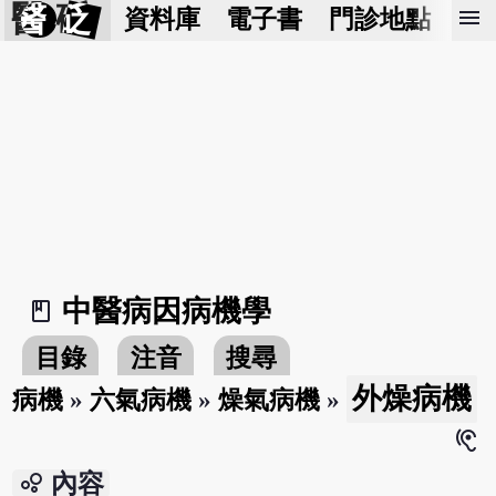
醫 砭
menu
資料庫
電子書
門診地點
預
中醫病因病機學
book_2
目錄
注音
搜尋
外燥病機
病機
»
六氣病機
»
燥氣病機
»
hearing
bubble_chart
內容