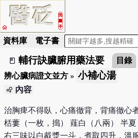
醫
砭
沈
藥
home
子
資料庫
電子書
輔行訣臟腑用藥法要
目錄
book_2
小補心湯
辨心臟病證文並方
»
內容
bubble_chart
治胸痺不得臥，心痛徹背，背痛徹心
栝蔞（一枚，搗） 薤白（八兩） 半
右三味以白酨漿一斗，煮取四升，溫