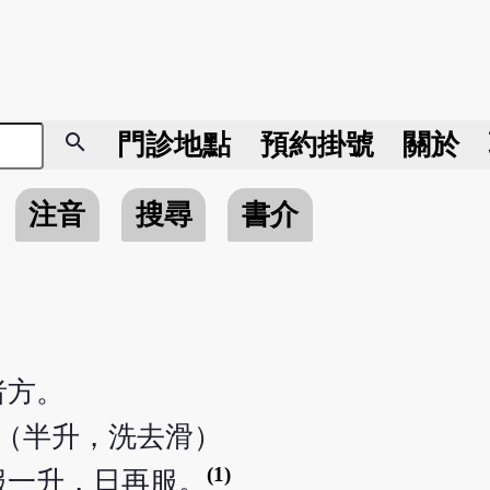
search
門診地點
預約掛號
關於
注音
搜尋
書介
者方。
夏（半升，洗去滑）
(1)
服一升，日再服。