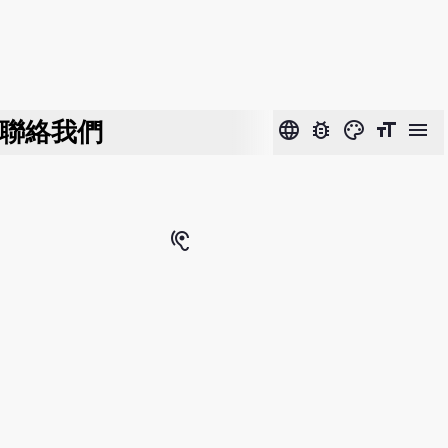
聯絡我們
language
bug_report
color_lens
format_size
menu
hearing