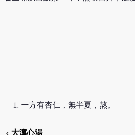
一方有杏仁，無半夏，熬。
大瀉心湯
chevron_left