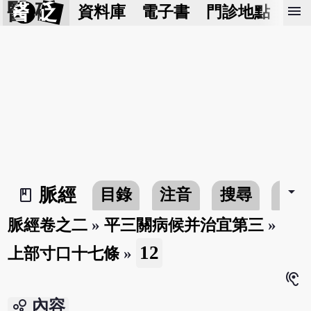
醫 砭
menu
資料庫
電子書
門診地點
預
arrow_drop_down
脈經
目錄
注音
搜尋
書
book_2
脈經卷之二
»
平三關病候并治宜第三
»
12
上部寸口十七條
»
hearing
bubble_chart
內容