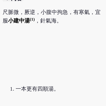
尺脈微，厥逆，小腹中拘急，有寒氣，宜
(1)
服
小建中湯
，針氣海。
一本更有四順湯。