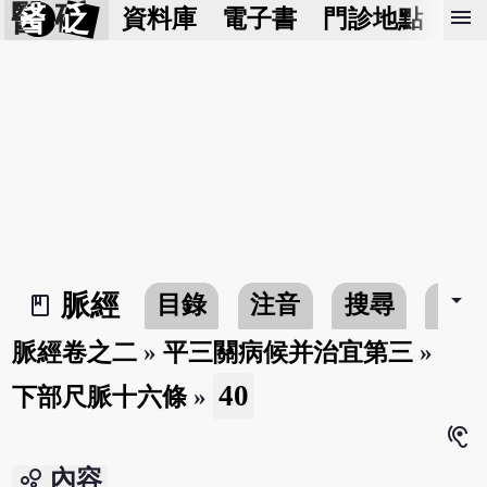
醫 砭
menu
資料庫
電子書
門診地點
預
arrow_drop_down
脈經
目錄
注音
搜尋
書
book_2
脈經卷之二
»
平三關病候并治宜第三
»
40
下部尺脈十六條
»
hearing
bubble_chart
內容