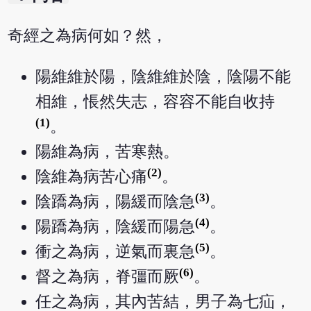
奇經之為病何如？然，
陽維維於陽，陰維維於陰，陰陽不能
相維，悵然失志，容容不能自收持
(1)
。
陽維為病，苦寒熱。
(2)
陰維為病苦心痛
。
(3)
陰蹻為病，陽緩而陰急
。
(4)
陽蹻為病，陰緩而陽急
。
(5)
衝之為病，逆氣而裏急
。
(6)
督之為病，脊彊而厥
。
任之為病，其內苦結，男子為七疝，