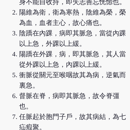
身不能自收持，即失志善忘恍惚也。
陽維為衛，衛為寒熱，陰維為榮，榮
為血，血者主心，故心痛也。
陰蹻在內踝，病即其脈急，當從內踝
以上急，外踝以上緩。
陽蹻在外踝，病，即其脈急，其人當
從外踝以上急，內踝以上緩。
衝脈從關元至喉咽故其為病，逆氣而
裏急。
督脈在脊，病即其脈急，故令脊彊
也。
任脈起於胞門子戶，故其病結，為七
疝瘕聚。