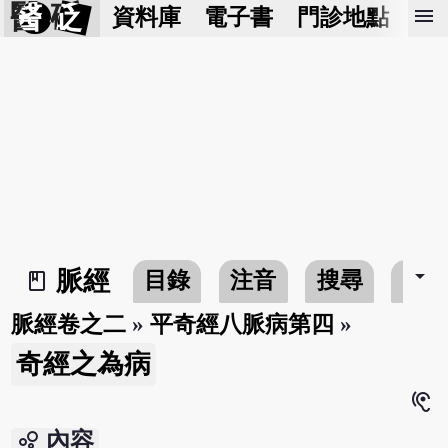
醫 砭
menu
資料庫
電子書
門診地點
預
arrow_drop_down
脈經
目錄
注音
搜尋
書
book_2
脈經卷之二
»
平奇經八脈病第四
»
奇經之為病
hearing
bubble_chart
內容