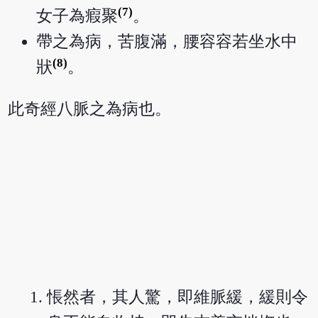
(7)
女子為瘕聚
。
帶之為病，苦腹滿，腰容容若坐水中
(8)
狀
。
此奇經八脈之為病也。
悵然者，其人驚，即維脈緩，緩則令