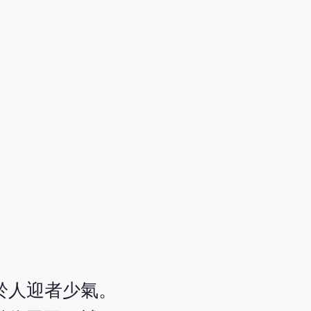
於人迎者少氣。