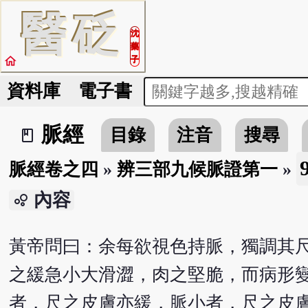
醫
砭
沈
藥
home
子
資料庫
電子書
脈經
目錄
注音
搜尋
book_2
脈經卷之四
»
辨三部九候脈證第一
»
內容
bubble_chart
黃帝問曰：余每欲視色持脈，獨調其
之緩急小大滑澀，肉之堅脆，而病形
者，尺之皮膚亦緩，脈小者，尺之皮