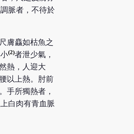
善調脈者，不待於
尺膚麤如枯魚之
(2)
脈小
者泄少氣，
然熱，人迎大
腰以上熱。肘前
。手所獨熱者，
魚上白肉有青血脈