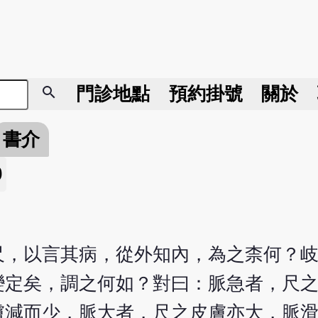
search
門診地點
預約掛號
關於
書介
9
尺，以言其病，從外知內，為之柰何？
變定矣，調之何如？對曰：脈急者，尺
膚減而少，脈大者，尺之皮膚亦大，脈