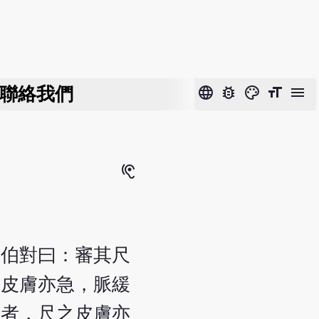
聯絡我們
language
bug_report
color_lens
format_size
menu
hearing
岐伯對曰：審其尺
之皮膚亦急，脈緩
滑者，尺之皮膚亦