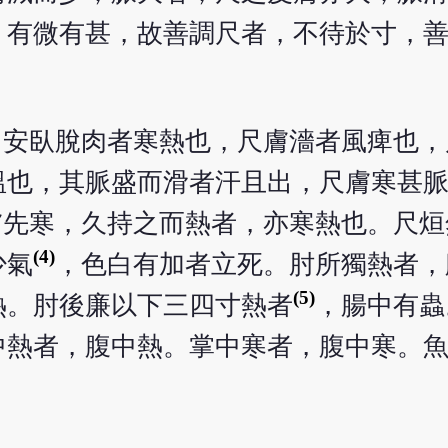
，有微有甚，故善調尺者，不待於寸，
，安臥脫肉者寒熱也，尺膚濇者風痺也，
溫也，其脈盛而滑者汗且出，尺膚寒甚
膚先寒，久持之而熱者，亦寒熱也。尺烜
(4)
少氣
，色白有加者立死。肘所獨熱者，
(5)
熱。肘後廉以下三四寸熱者
，腸中有蟲
中熱者，腹中熱。掌中寒者，腹中寒。