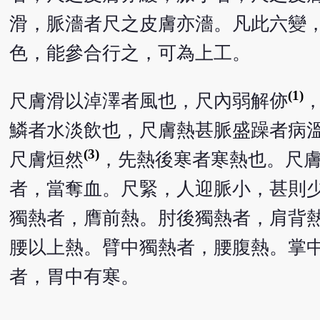
滑，脈濇者尺之皮膚亦濇。凡此六變
色，能參合行之，可為上工。
(1)
尺膚滑以淖澤者風也，尺內弱解㑊
鱗者水淡飲也，尺膚熱甚脈盛躁者病
(3)
尺膚烜然
，先熱後寒者寒熱也。尺
者，當奪血。尺緊，人迎脈小，甚則
獨熱者，膺前熱。肘後獨熱者，肩背
腰以上熱。臂中獨熱者，腰腹熱。掌
者，胃中有寒。