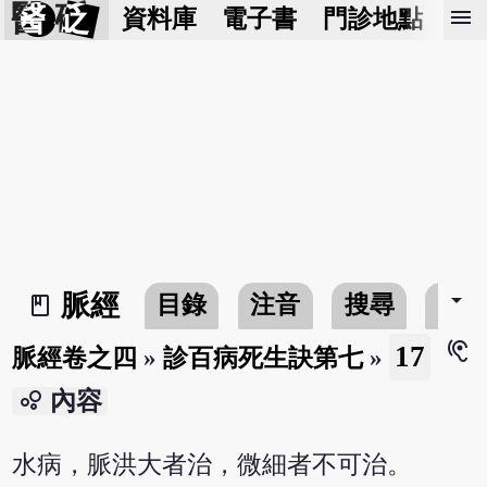
醫 砭
menu
資料庫
電子書
門診地點
預
arrow_drop_down
脈經
目錄
注音
搜尋
書
book_2
hearing
17
脈經卷之四
»
診百病死生訣第七
»
bubble_chart
內容
水病，脈洪大者治，微細者不可治。