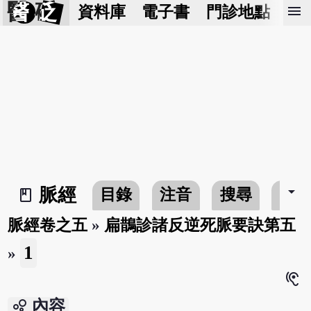
醫 砭
menu
資料庫
電子書
門診地點
預
arrow_drop_down
脈經
目錄
注音
搜尋
書
book_2
脈經卷之五
»
扁鵲診諸反逆死脈要訣第五
1
»
hearing
bubble_chart
內容