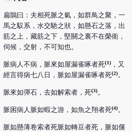
扁鵲曰：夫相死脈之氣，如群鳥之聚，一
馬之馭系，水交馳之狀，如懸石之落，出
筋之上，藏筋之下，堅關之裏不在榮衛，
伺候，交射，不可知也。
(1)
脈病人不病，脈來如屋漏雀啄者死
，又
(2)
經言得病七八日，脈如屋漏雀啄者死
。
(3)
脈來如彈石，去如解索者，死
。
(4)
脈困病人脈如蝦之游，如魚之翔者死
。
脈如懸薄卷索者死脈如轉豆者死，脈如偃