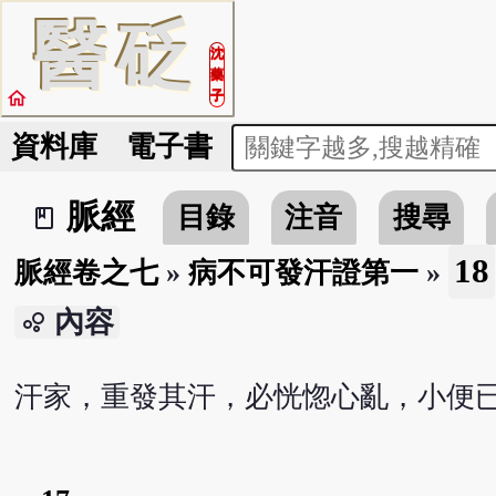
醫
砭
沈
藥
home
子
資料庫
電子書
脈經
目錄
注音
搜尋
book_2
18
脈經卷之七
»
病不可發汗證第一
»
內容
bubble_chart
汗家，重發其汗，必恍惚心亂，小便