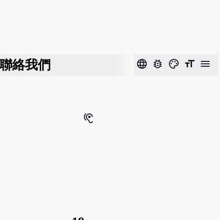
聯絡我們
language
bug_report
color_lens
format_size
menu
hearing