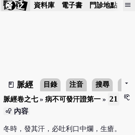
醫 砭
menu
資料庫
電子書
門診地點
預
arrow_drop_down
脈經
目錄
注音
搜尋
書
book_2
hearing
21
脈經卷之七
»
病不可發汗證第一
»
bubble_chart
內容
冬時，發其汗，必吐利口中爛，生瘡。