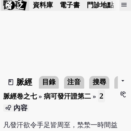
醫 砭
menu
資料庫
電子書
門診地點
預
arrow_drop_down
脈經
目錄
注音
搜尋
書
book_2
hearing
2
脈經卷之七
»
病可發汗證第二
»
bubble_chart
內容
凡發汗欲令手足皆周至，漐漐一時間益