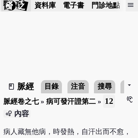
醫 砭
menu
資料庫
電子書
門診地點
預
arrow_drop_down
脈經
目錄
注音
搜尋
書
book_2
hearing
12
脈經卷之七
»
病可發汗證第二
»
bubble_chart
內容
病人藏無他病，時發熱，自汗出而不愈，