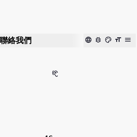
聯絡我們
language
bug_report
color_lens
format_size
menu
hearing