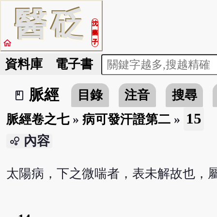
醫
砭
沈
藥
home
子
資料庫
電子書
脈經
目錄
注音
搜尋
book_2
15
脈經卷之七
»
病可發汗證第二
»
內容
bubble_chart
太陽病，下之微喘者，表未解故也，