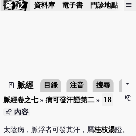
醫 砭
menu
資料庫
電子書
門診地點
預
arrow_drop_down
脈經
目錄
注音
搜尋
書
book_2
hearing
18
脈經卷之七
»
病可發汗證第二
»
bubble_chart
內容
太陰病，脈浮者可發其汗，屬
桂枝湯
證。