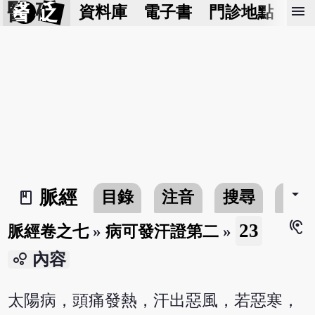
醫 砭
menu
資料庫
電子書
門診地點
預
arrow_drop_down
脈經
目錄
注音
搜尋
書
book_2
hearing
23
脈經卷之七
»
病可發汗證第二
»
bubble_chart
內容
太陽病，頭痛發熱，汗出惡風，若惡寒，