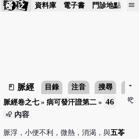
醫 砭
menu
資料庫
電子書
門診地點
預
arrow_drop_down
脈經
目錄
注音
搜尋
書
book_2
hearing
46
脈經卷之七
»
病可發汗證第二
»
bubble_chart
內容
脈浮，小便不利，微熱，消渴，與
五苓