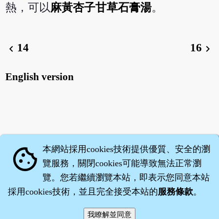
熱，可以
麻黃杏子甘草石膏湯
。
14
16
chevron_left
chevron_right
English version
本網站採用cookies技術提供優質、安全的瀏
cookie
覽服務，關閉cookies可能導致無法正常瀏
覽。您若繼續瀏覽本站，即表示您同意本站
採用cookies技術，並且完全接受本站的
服務條款
。
智橐‧
醫砭
‧
沈藥子
©2008～2026