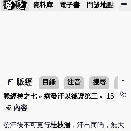
醫 砭
menu
資料庫
電子書
門診地點
預
arrow_drop_down
脈經
目錄
注音
搜尋
書
book_2
hearing
15
脈經卷之七
»
病發汗以後證第三
»
bubble_chart
內容
發汗後不可更行
桂枝湯
，汗出而喘，無大