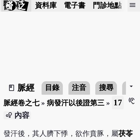
醫 砭
menu
資料庫
電子書
門診地點
預
arrow_drop_down
脈經
目錄
注音
搜尋
書
book_2
hearing
17
脈經卷之七
»
病發汗以後證第三
»
bubble_chart
內容
發汗後，其人臍下悸，欲作賁豚，屬
茯苓