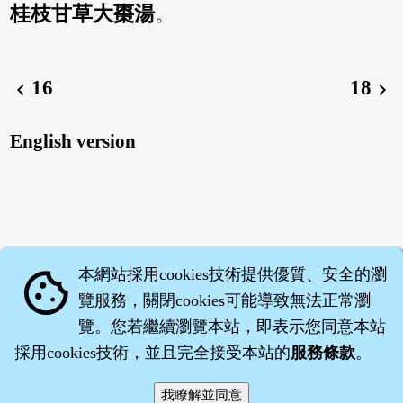
桂枝甘草大棗湯
。
16
18
chevron_left
chevron_right
English version
本網站採用cookies技術提供優質、安全的瀏
cookie
覽服務，關閉cookies可能導致無法正常瀏
覽。您若繼續瀏覽本站，即表示您同意本站
採用cookies技術，並且完全接受本站的
服務條款
。
智橐‧
醫砭
‧
沈藥子
©2008～2026