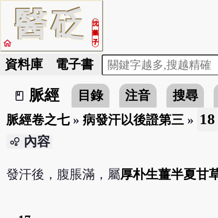
醫
砭
沈
藥
home
子
資料庫
電子書
脈經
目錄
注音
搜尋
book_2
18
脈經卷之七
»
病發汗以後證第三
»
內容
bubble_chart
發汗後，腹脹滿，屬
厚朴生薑半夏甘