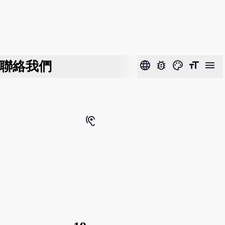
聯絡我們
language
bug_report
color_lens
format_size
menu
hearing