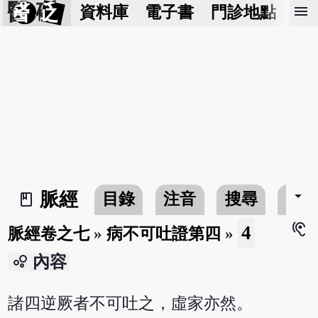
醫 砭
menu
資料庫
電子書
門診地點
預
arrow_drop_down
脈經
目錄
注音
搜尋
書
book_2
hearing
4
脈經卷之七
»
病不可吐證第四
»
bubble_chart
內容
諸四逆厥者不可吐之，虛家亦然。