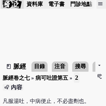
醫 砭
menu
資料庫
電子書
門診地點
預
arrow_drop_down
脈經
目錄
注音
搜尋
書
book_2
hearing
2
脈經卷之七
»
病可吐證第五
»
bubble_chart
內容
凡服湯吐，中病便止，不必盡劑也。