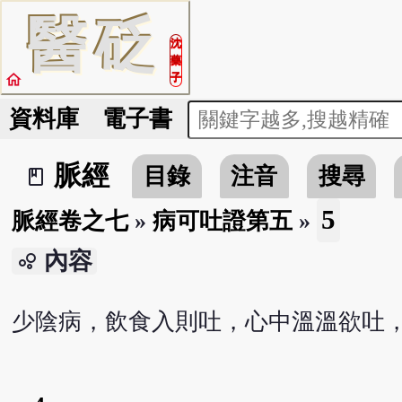
醫
砭
沈
藥
home
子
資料庫
電子書
脈經
目錄
注音
搜尋
book_2
5
脈經卷之七
»
病可吐證第五
»
內容
bubble_chart
少陰病，飲食入則吐，心中溫溫欲吐