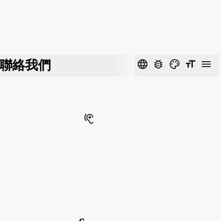
聯絡我們
language
bug_report
color_lens
format_size
menu
hearing