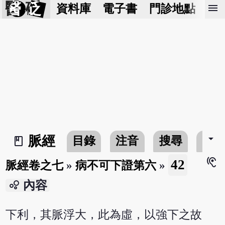
醫 砭
menu
資料庫
電子書
門診地點
預
arrow_drop_down
脈經
目錄
注音
搜尋
書
book_2
hearing
42
脈經卷之七
»
病不可下證第六
»
bubble_chart
內容
下利，其脈浮大，此為虛，以強下之故