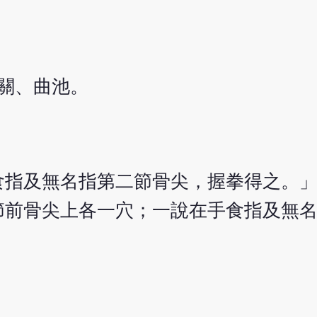
關、曲池。
食指及無名指第二節骨尖，握拳得之。
節前骨尖上各一穴；一說在手食指及無