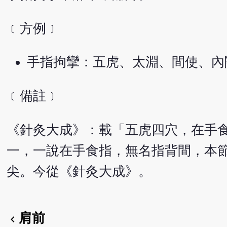
﹝方例﹞
手指拘攣：五虎、太淵、間使、內
﹝備註﹞
《針灸大成》：載「五虎四穴，在手
一，一說在手食指，無名指背間，本
尖。今從《針灸大成》。
肩前
chevron_left