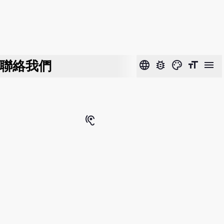
聯絡我們
language
bug_report
color_lens
format_size
menu
hearing