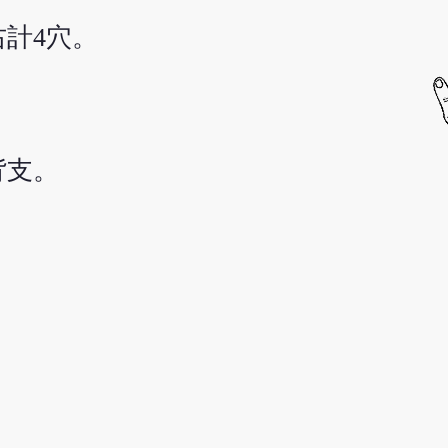
計4穴。
背支。