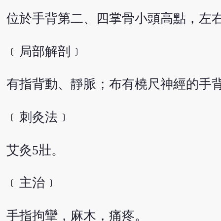
位於手背第二、四掌骨小頭高點，左右
﹝局部解剖﹞
有指背動、靜脈；布有橈尺神經的手
﹝刺灸法﹞
艾灸5壯。
﹝主治﹞
手指拘攣，麻木，痛疼。