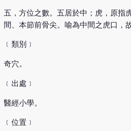
五，方位之數。五居於中；虎，原指
間、本節前骨尖。喻為中間之虎口，
﹝類別﹞
奇穴。
﹝出處﹞
醫經小學。
﹝位置﹞