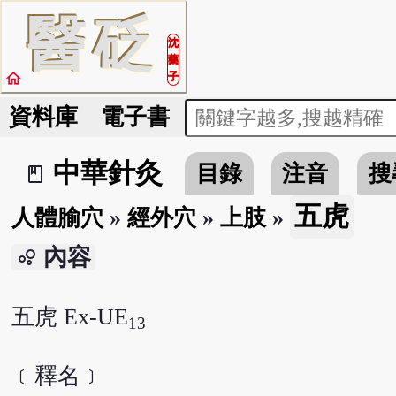
醫
砭
沈
藥
home
子
資料庫
電子書
中華針灸
目錄
注音
搜
book_2
五虎
人體腧穴
»
經外穴
»
上肢
»
內容
bubble_chart
五虎 Ex-UE
13
﹝釋名﹞