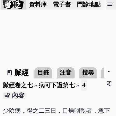
醫 砭
menu
資料庫
電子書
門診地點
預
arrow_drop_down
脈經
目錄
注音
搜尋
書
book_2
hearing
4
脈經卷之七
»
病可下證第七
»
bubble_chart
內容
少陰病，得之二三日，口燥咽乾者，急下