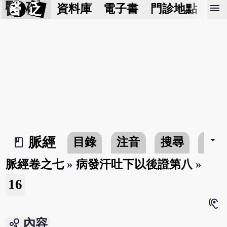
醫 砭
menu
資料庫
電子書
門診地點
預
arrow_drop_down
脈經
目錄
注音
搜尋
書
book_2
脈經卷之七
»
病發汗吐下以後證第八
»
16
hearing
bubble_chart
內容