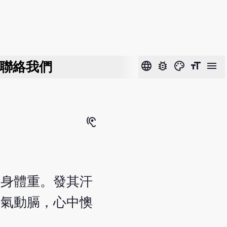
聯絡我們
language
bug_report
color_lens
format_size
menu
hearing
其身體重。發其汗
客氣動膈，心中懊