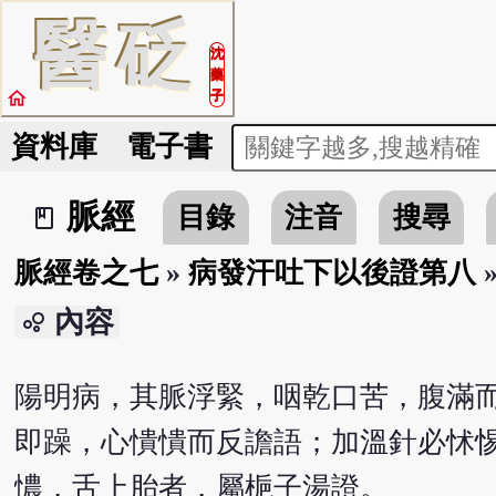
醫
砭
沈
藥
home
子
資料庫
電子書
脈經
目錄
注音
搜尋
book_2
脈經卷之七
»
病發汗吐下以後證第八
內容
bubble_chart
陽明病，其脈浮緊，咽乾口苦，腹滿
即躁，心憒憒而反譫語；加溫針必怵
憹，舌上胎者，屬梔子湯證。