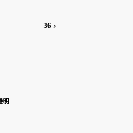
36
chevron_right
聲明