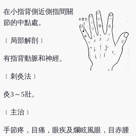
在小指背側近側指間關
節的中點處。
﹝局部解剖﹞
有指背動脈和神經。
﹝刺灸法﹞
灸3～5壯。
﹝主治﹞
手節疼，目痛，眼疾及爛眩風眼，目赤腫