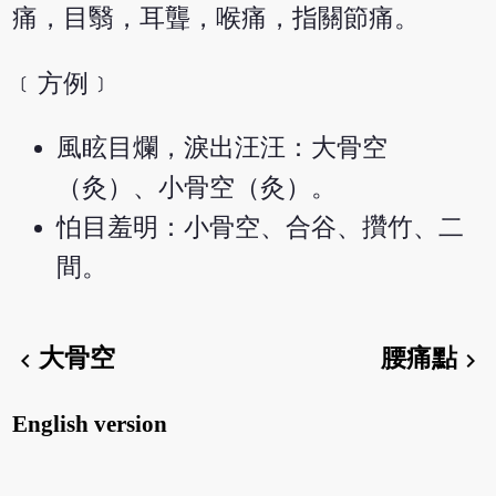
痛，目翳，耳聾，喉痛，指關節痛。
﹝方例﹞
風眩目爛，淚出汪汪：大骨空
（灸）、小骨空（灸）。
怕目羞明：小骨空、合谷、攢竹、二
間。
大骨空
腰痛點
chevron_left
chevron_right
English version