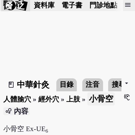
醫 砭
menu
資料庫
電子書
門診地點
預
arrow_drop_down
中華針灸
目錄
注音
搜尋
book_2
hearing
小骨空
人體腧穴
»
經外穴
»
上肢
»
bubble_chart
內容
小骨空 Ex-UE
6