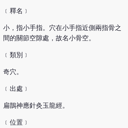
﹝釋名﹞
小，指小手指。穴在小手指近側兩指骨之
間的關節空隙處，故名小骨空。
﹝類別﹞
奇穴。
﹝出處﹞
扁鵲神應針灸玉龍經。
﹝位置﹞