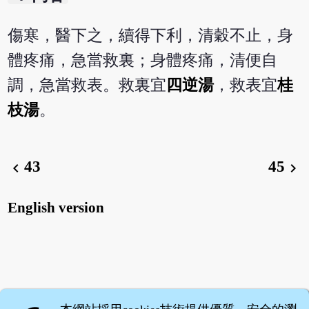
傷寒，醫下之，續得下利，清穀不止，身
體疼痛，急當救裏；身體疼痛，清便自
調，急當救表。救裏宜
四逆湯
，救表宜
桂
枝湯
。
43
45
chevron_left
chevron_right
English version