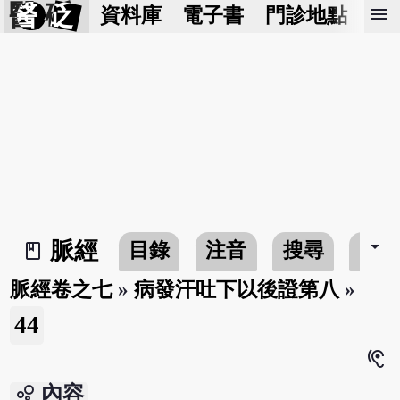
醫 砭
menu
資料庫
電子書
門診地點
預
arrow_drop_down
脈經
目錄
注音
搜尋
書
book_2
脈經卷之七
»
病發汗吐下以後證第八
»
44
hearing
bubble_chart
內容