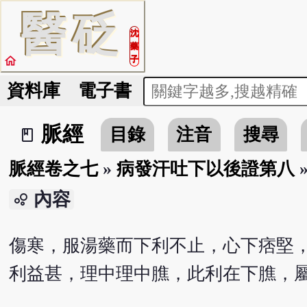
醫
砭
沈
藥
home
子
資料庫
電子書
脈經
目錄
注音
搜尋
book_2
脈經卷之七
»
病發汗吐下以後證第八
內容
bubble_chart
傷寒，服湯藥而下利不止，心下痞堅
利益甚，理中理中膲，此利在下膲，