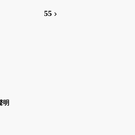
55
chevron_right
聲明