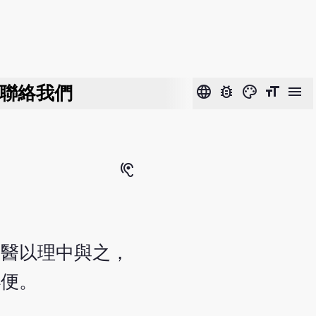
聯絡我們
language
bug_report
color_lens
format_size
menu
hearing
，醫以理中與之，
小便。