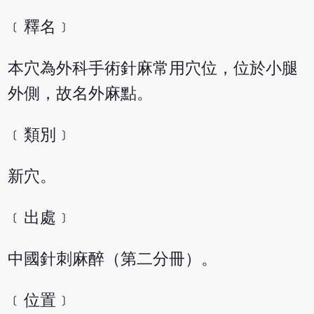
﹝釋名﹞
本穴為外科手術針麻常用穴位，位於小腿
外側，故名外麻點。
﹝類別﹞
新穴。
﹝出處﹞
中國針刺麻醉（第二分冊）。
﹝位置﹞