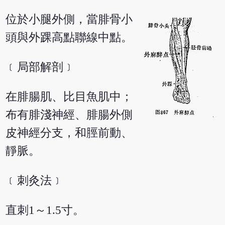
位於小腿外側，當腓骨小
頭與外踝高點聯線中點。
﹝局部解剖﹞
在腓腸肌、比目魚肌中；
布有腓淺神經、腓腸外側
皮神經分支，和脛前動、
靜脈。
﹝刺灸法﹞
直刺1～1.5寸。