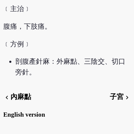
﹝主治﹞
腹痛，下肢痛。
﹝方例﹞
剖腹產針麻：外麻點、三陰交、切口
旁針。
內麻點
子宮
chevron_left
chevron_right
English version