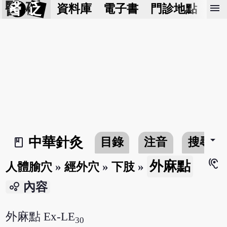
醫 砭
menu
資料庫
電子書
門診地點
預
arrow_drop_down
中華針灸
目錄
注音
搜尋
book_2
hearing
外麻點
人體腧穴
»
經外穴
»
下肢
»
bubble_chart
內容
外麻點 Ex-LE
30