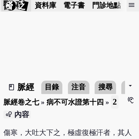
醫 砭
menu
資料庫
電子書
門診地點
預
arrow_drop_down
脈經
目錄
注音
搜尋
書
book_2
hearing
2
脈經卷之七
»
病不可水證第十四
»
bubble_chart
內容
傷寒，大吐大下之，極虛復極汗者，其人