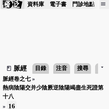
醫 砭
menu
資料庫
電子書
門診地點
預
arrow_drop_down
脈經
目錄
注音
搜尋
書
book_2
脈經卷之七
»
熱病陰陽交并少陰厥逆陰陽竭盡生死證第
十八
16
»