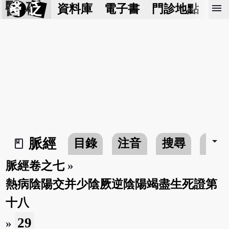
醫 砭
menu
資料庫
電子書
門診地點
預
arrow_drop_down
脈經
目錄
注音
搜尋
書
book_2
脈經卷之七
»
熱病陰陽交并少陰厥逆陰陽竭盡生死證第
十八
29
»