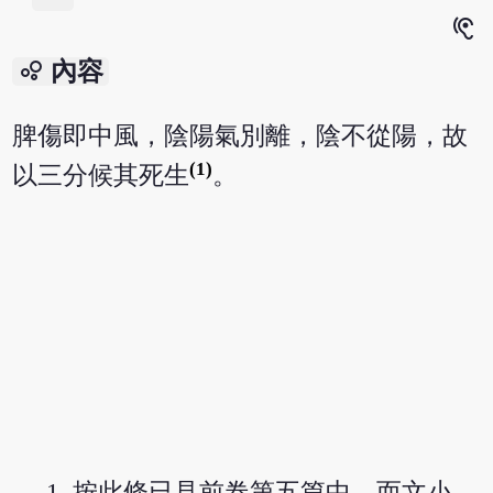
hearing
bubble_chart
內容
脾傷即中風，陰陽氣別離，陰不從陽，故
(1)
以三分候其死生
。
按此條已見前卷第五篇中，而文小