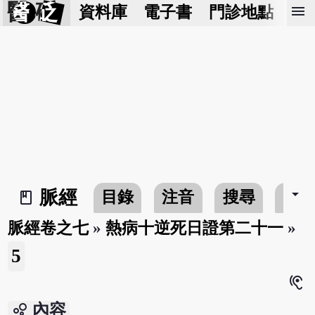
醫 砭
menu
資料庫
電子書
門診地點
預
arrow_drop_down
脈經
目錄
注音
搜尋
書
book_2
脈經卷之七
»
熱病十逆死日證第二十一
»
5
hearing
bubble_chart
內容