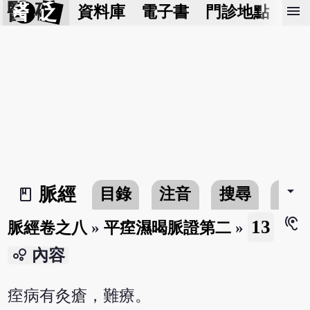
醫 砭
menu
資料庫
電子書
門診地點
預
arrow_drop_down
脈經
目錄
注音
搜尋
書
book_2
hearing
13
脈經卷之八
»
平痓濕暍脈證第二
»
bubble_chart
內容
痓病有灸瘡，難療。