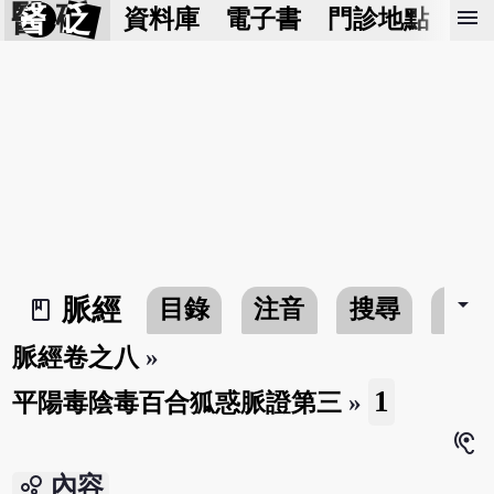
醫 砭
menu
資料庫
電子書
門診地點
預
arrow_drop_down
脈經
目錄
注音
搜尋
書
book_2
脈經卷之八
»
1
平陽毒陰毒百合狐惑脈證第三
»
hearing
bubble_chart
內容