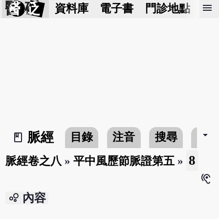
醫 砭
menu
資料庫
電子書
門診地點
預
arrow_drop_down
脈經
目錄
注音
搜尋
書
book_2
8
脈經卷之八
»
平中風歷節脈證第五
»
hearing
bubble_chart
內容