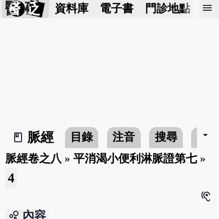
醫 砭
menu
資料庫
電子書
門診地點
預
arrow_drop_down
脈經
目錄
注音
搜尋
書
book_2
脈經卷之八
»
平消渴小便利淋脈證第七
»
4
hearing
bubble_chart
內容