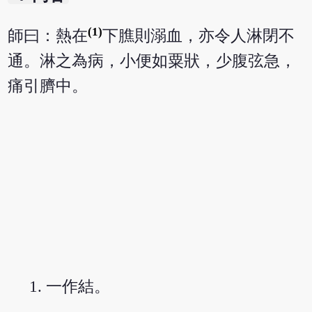
(1)
師曰：熱在
下膲則溺血，亦令人淋閉不
通。淋之為病，小便如粟狀，少腹弦急，
痛引臍中。
一作結。