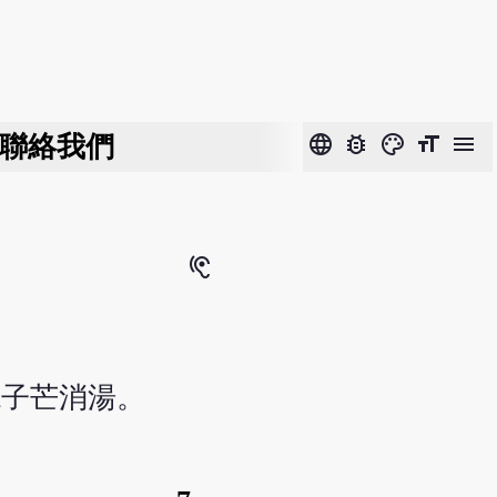
聯絡我們
language
bug_report
color_lens
format_size
menu
hearing
梔子芒消湯。