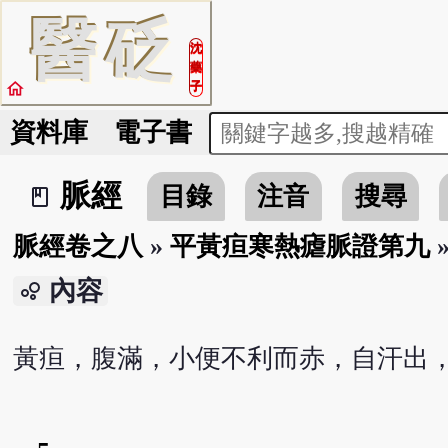
醫
砭
沈
藥
home
子
資料庫
電子書
脈經
目錄
注音
搜尋
book_2
脈經卷之八
»
平黃疸寒熱瘧脈證第九
內容
bubble_chart
黃疸，腹滿，小便不利而赤，自汗出