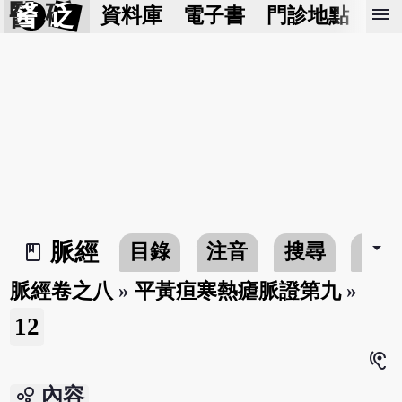
醫 砭
menu
資料庫
電子書
門診地點
預
arrow_drop_down
脈經
目錄
注音
搜尋
書
book_2
脈經卷之八
»
平黃疸寒熱瘧脈證第九
»
12
hearing
bubble_chart
內容