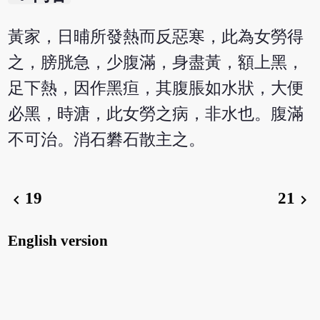
黃家，日晡所發熱而反惡寒，此為女勞得
之，膀胱急，少腹滿，身盡黃，額上黑，
足下熱，因作黑疸，其腹脹如水狀，大便
必黑，時溏，此女勞之病，非水也。腹滿
不可治。消石礬石散主之。
19
21
chevron_left
chevron_right
English version