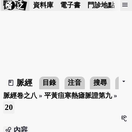
醫 砭
menu
資料庫
電子書
門診地點
預
arrow_drop_down
脈經
目錄
注音
搜尋
書
book_2
脈經卷之八
»
平黃疸寒熱瘧脈證第九
»
20
hearing
bubble_chart
內容