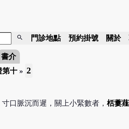
search
門診地點
預約掛號
關於
書介
2
證第十
»
，寸口脈沉而遲，關上小緊數者，
栝蔞