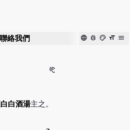
聯絡我們
language
bug_report
color_lens
format_size
menu
hearing
薤白白酒湯
主之。