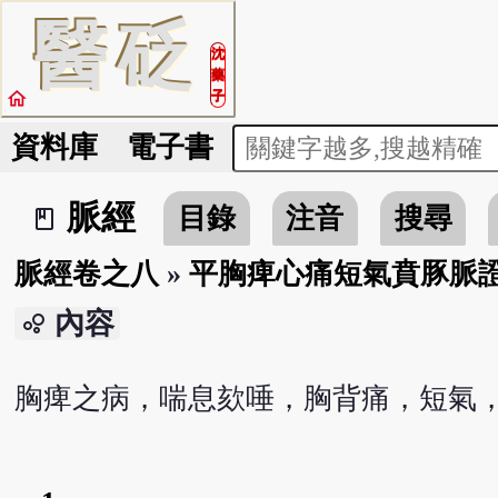
醫
砭
沈
藥
home
子
資料庫
電子書
脈經
目錄
注音
搜尋
book_2
脈經卷之八
»
平胸痺心痛短氣賁豚脈
內容
bubble_chart
胸痺之病，喘息欬唾，胸背痛，短氣