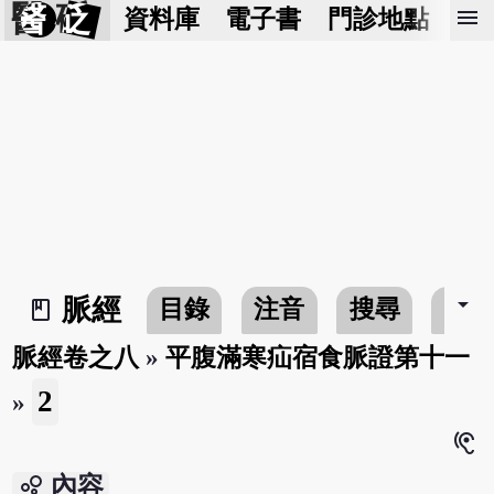
醫 砭
menu
資料庫
電子書
門診地點
預
arrow_drop_down
脈經
目錄
注音
搜尋
書
book_2
脈經卷之八
»
平腹滿寒疝宿食脈證第十一
2
»
hearing
bubble_chart
內容