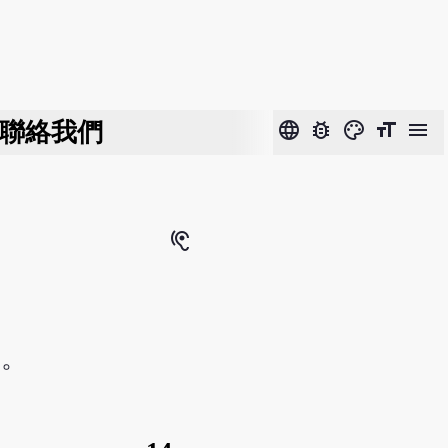
聯絡我們
language
bug_report
color_lens
format_size
menu
hearing
痞。