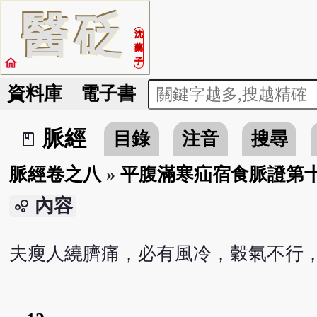
醫
砭
沈
藥
home
子
資料庫
電子書
脈經
目錄
注音
搜尋
book_2
脈經卷之八
»
平腹滿寒疝宿食脈證第
內容
bubble_chart
夫瘦人繞臍痛，必有風冷，穀氣不行