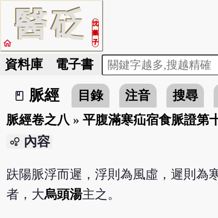
醫
砭
沈
藥
home
子
資料庫
電子書
脈經
目錄
注音
搜尋
book_2
脈經卷之八
»
平腹滿寒疝宿食脈證第
內容
bubble_chart
趺陽脈浮而遲，浮則為風虛，遲則為
者，大
烏頭湯
主之。