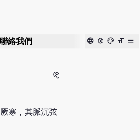
聯絡我們
language
bug_report
color_lens
format_size
menu
hearing
足厥寒，其脈沉弦