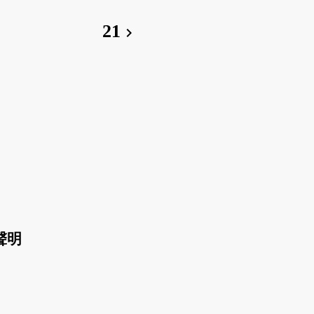
21
chevron_right
聲明