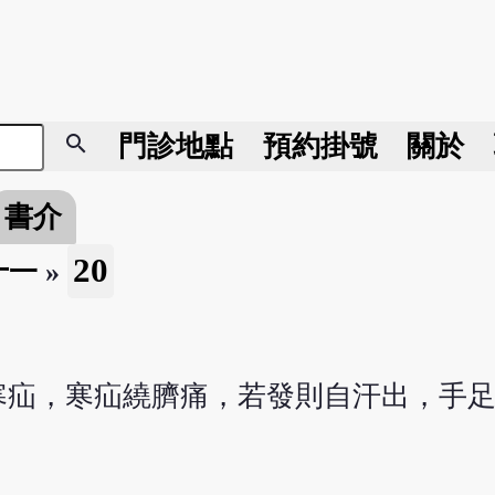
search
門診地點
預約掛號
關於
書介
20
十一
»
寒疝，寒疝繞臍痛，若發則自汗出，手