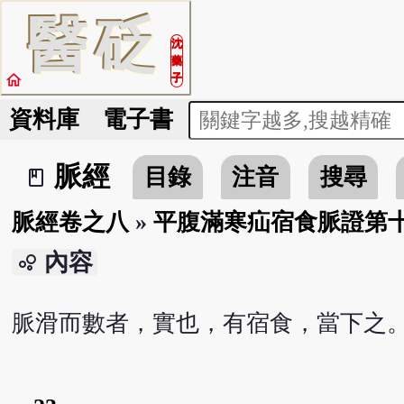
醫
砭
沈
藥
home
子
資料庫
電子書
脈經
目錄
注音
搜尋
book_2
脈經卷之八
»
平腹滿寒疝宿食脈證第
內容
bubble_chart
脈滑而數者，實也，有宿食，當下之