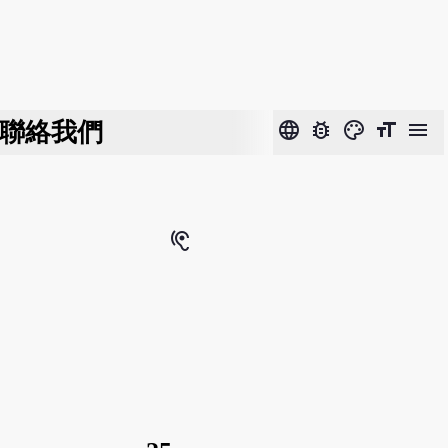
聯絡我們
language
bug_report
color_lens
format_size
menu
hearing