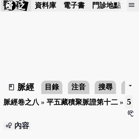
醫 砭
menu
資料庫
電子書
門診地點
預
arrow_drop_down
脈經
目錄
注音
搜尋
書
book_2
5
脈經卷之八
»
平五藏積聚脈證第十二
»
hearing
bubble_chart
內容