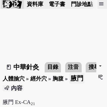
醫 砭
menu
資料庫
電子書
門診地點
預
arrow_drop_down
中華針灸
目錄
注音
搜尋
book_2
hearing
腋門
人體腧穴
»
經外穴
»
胸腹
»
bubble_chart
內容
腋門 Ex-CA
21