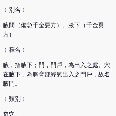
﹝別名﹞
腋間（備急千金要方）、腋下（千金翼
方）
﹝釋名﹞
腋，指腋下；門，門戶，為出入之處。穴
在腋下，為胸脅部經氣出入之門戶，故名
腋門。
﹝類別﹞
奇穴。