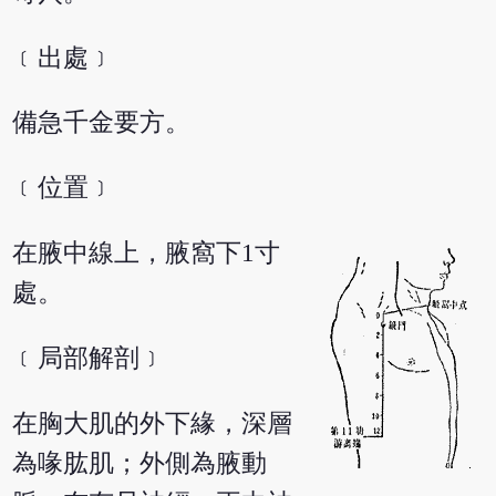
﹝出處﹞
備急千金要方。
﹝位置﹞
在腋中線上，腋窩下1寸
處。
﹝局部解剖﹞
在胸大肌的外下緣，深層
為喙肱肌；外側為腋動