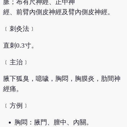
脈；布有尺神經、正中神
經、前臂內側皮神經及臂內側皮神經。
﹝刺灸法﹞
直刺0.3寸。
﹝主治﹞
腋下狐臭，噫噦，胸悶，胸膜炎，肋間神
經痛。
﹝方例﹞
胸悶：腋門、膻中、內關。