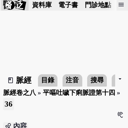
醫 砭
menu
資料庫
電子書
門診地點
預
arrow_drop_down
脈經
目錄
注音
搜尋
書
book_2
脈經卷之八
»
平嘔吐噦下痢脈證第十四
»
36
hearing
bubble_chart
內容